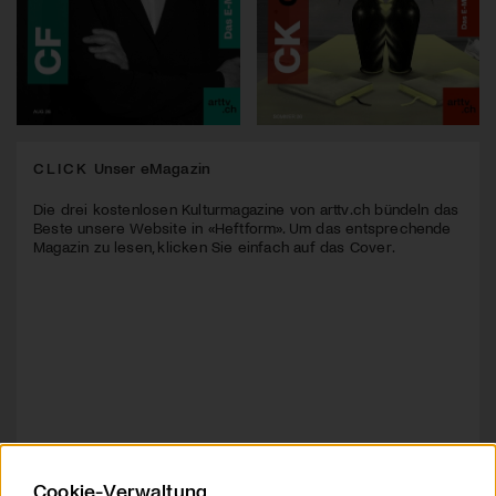
CLICK
Unser eMagazin
Die drei kostenlosen Kulturmagazine von arttv.ch bündeln das
Beste unsere Website in «Heftform». Um das entsprechende
Magazin zu lesen, klicken Sie einfach auf das Cover.
Cookie-Verwaltung