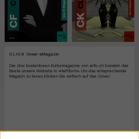
CLICK
Unser eMagazin
Die drei kostenlosen Kulturmagazine von arttv.ch bündeln das
Beste unsere Website in «Heftform». Um das entsprechende
Magazin zu lesen, klicken Sie einfach auf das Cover.