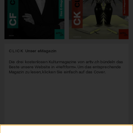
CLICK
Unser eMagazin
Die drei kostenlosen Kulturmagazine von arttv.ch bündeln das
Beste unsere Website in «Heftform». Um das entsprechende
Magazin zu lesen, klicken Sie einfach auf das Cover.