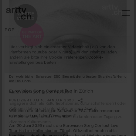
POP
Hier verbirgt sich ein externer Videoinhalt (z. B. von den
Plattformen Youtube oder Vimeo). Um den Inhalt zu laden,
ändern Sie bitte Ihre Cookie Präferenzen:
Cookie-
Einstellungen bearbeiten
Der wohl bisher Schweizer ESC-Sieg mit der grössten Strahlkraft: Nemo
mit The Code
Eurovision Song Contest live in Zürich
PUBLIZIERT AM 16. JANUAR 2026
Mach mit: «Be Part of the Art»!
Welchen der ehemaligen Schweizer ESC-Teilnehmer:innen
Engagiere dich als Kulturliebhaber:in, Kulturschaffende(r) oder
möchtest du auf der Bühne sehen?
Kulturinstitution und unterstütze unsere Arbeit.
Am
20. Juni 2026
macht die Eurovision Song Contest Live
Mit deiner Mitgliedschaft erhältst du kostenlosen Zugang zu
Tour Halt im Hallenstadion Zürich. Offiziell ist noch nichts
diversen Kulturevents.
bestätigt – doch die grosse Frage lautet:
Welche ehemaligen