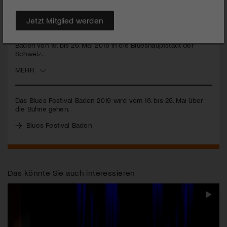
Das Publikum Emotionen spüren, die Geheimtipps im Blues
entdecken und musikalische Gegensätze erleben lassen: Das
liegt den Macher*innen des Bluesfestivals Baden am Herzen.
Jetzt Mitglied werden
Dafür treten bereits zum 15. Mal Blueskünstler*innen aus dem
In- und Ausland in der ganzen Stadt auf und verwandeln
Baden von 19. bis 26. Mai 2018 in die Blueshauptstadt der
Schweiz.
MEHR
Das Blues Festival Baden 2019 wird vom 18. bis 25. Mai über
die Bühne gehen.
Blues Festival Baden
Das könnte Sie auch interessieren