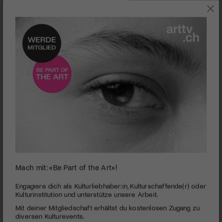
0
Mach mit: «Be Part of the Art»!
seconds
Blues Festival Baden 2018 | Legenden, Geheimtipps
of
und eine Blueskönigin
2
Engagiere dich als Kulturliebhaber:in, Kulturschaffende(r) oder
minutes,
Kulturinstitution und unterstütze unsere Arbeit.
55
Im Mai liegt Baden am Mississippi Delta.
Mit deiner Mitgliedschaft erhältst du kostenlosen Zugang zu
seconds
diversen Kulturevents.