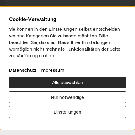
Cookie-Verwaltung
Sie können in den Einstellungen selbst entscheiden,
welche Kategorien Sie zulassen möchten. Bitte
beachten Sie, dass auf Basis Ihrer Einstellungen
womöglich nicht mehr alle Funktionalitäten der Seite
zur Verfügung stehen.
Datenschutz
Impressum
Alle auswählen
Über uns
Downloads
Impressum
Nur notwendige
Kontakt
Werben
Datenschutz
Einstellungen
© 2026 arttv.ch