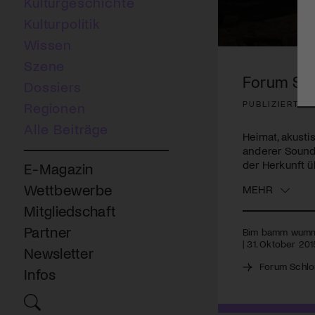
Kulturgeschichte
Kulturpolitik
Wissen
0
seconds
Szene
of
Forum Sch
Dossiers
2
minutes,
PUBLIZIERT A
Regionen
55
seconds
Volume
Alle Beiträge
90%
Heimat, akust
anderer Sound.
der Herkunft ü
E-Magazin
Wettbewerbe
MEHR
Mitgliedschaft
Partner
Bim bamm wumm –
| 31. Oktober 201
Newsletter
Forum Schlo
Infos