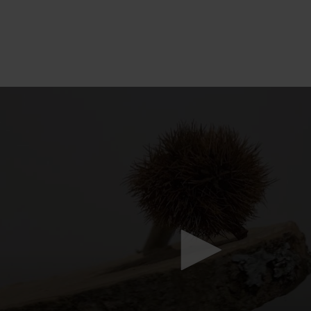
Mach mit: «Be Part of the Art»!
Engagiere dich als Kulturliebhaber:in, Kulturschaffende(r) oder