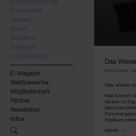
Kulturgeschichte
Kulturpolitik
Wissen
Szene
Dossiers
Regionen
0
seconds
Alle Beiträge
of
Das Wisse
4
minutes,
PUBLIZIERT AM
E-Magazin
20
seconds
Volume
Wettbewerbe
90%
Was wissen wir
Mitgliedschaft
Was können Ge
Partner
rücken im Zug 
Geschlechterf
Newsletter
Forschungsproj
Infos
Publikum erleb
MEHR