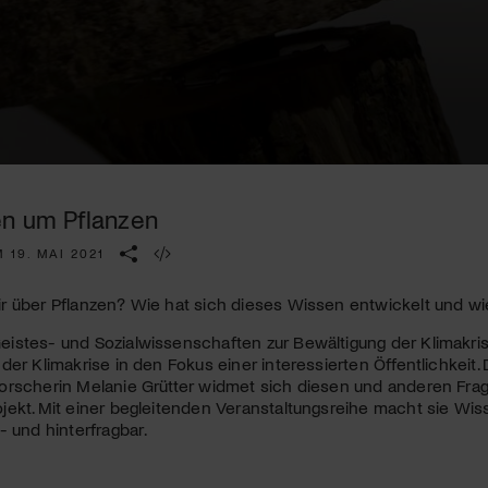
Kulturinstitution und unterstütze unsere Arbeit.
Mit deiner Mitgliedschaft erhältst du kostenlosen Zugang zu
diversen Kulturevents.
Jetzt Mitglied werden
n um Pflanzen
 19. MAI 2021
 über Pflanzen? Wie hat sich dieses Wissen entwickelt und wie
istes- und Sozialwissenschaften zur Bewältigung der Klimakri
der Klimakrise in den Fokus einer interessierten Öffentlichkeit
orscherin Melanie Grütter widmet sich diesen und anderen Fra
ekt. Mit einer begleitenden Veranstaltungsreihe macht sie Wis
- und hinterfragbar.