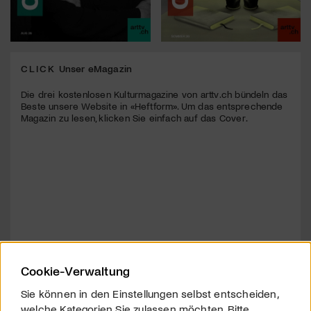
CLICK
Unser eMagazin
Die drei kostenlosen Kulturmagazine von arttv.ch bündeln das
Beste unsere Website in «Heftform». Um das entsprechende
Magazin zu lesen, klicken Sie einfach auf das Cover.
Cookie-Verwaltung
Sie können in den Einstellungen selbst entscheiden,
welche Kategorien Sie zulassen möchten. Bitte