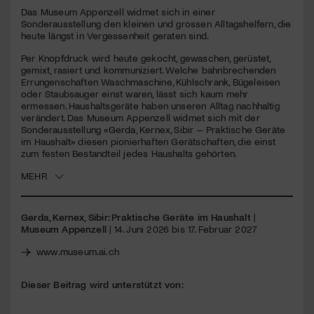
Das Museum Appenzell widmet sich in einer
Sonderausstellung den kleinen und grossen Alltagshelfern, die
Jetzt Mitglied werden
heute längst in Vergessenheit geraten sind.
Per Knopfdruck wird heute gekocht, gewaschen, gerüstet,
gemixt, rasiert und kommuniziert. Welche bahnbrechenden
Errungenschaften Waschmaschine, Kühlschrank, Bügeleisen
oder Staubsauger einst waren, lässt sich kaum mehr
ermessen. Haushaltsgeräte haben unseren Alltag nachhaltig
verändert. Das Museum Appenzell widmet sich mit der
Sonderausstellung «Gerda, Kernex, Sibir – Praktische Geräte
im Haushalt» diesen pionierhaften Gerätschaften, die einst
zum festen Bestandteil jedes Haushalts gehörten.
MEHR
Gerda, Kernex, Sibir: Praktische Geräte im Haushalt
|
Museum Appenzell
| 14. Juni 2026 bis 17. Februar 2027
www.museum.ai.ch
Dieser Beitrag wird unterstützt von: