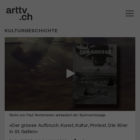
KULTURGESCHICHTE
Mach mit: «Be Part of the Art»!
0
Rede von Paul Rechsteiner anlässlich der Buchvernissage
seconds
Engagiere dich als Kulturliebhaber:in, Kulturschaffende(r) oder
of
Kulturinstitution und unterstütze unsere Arbeit.
«Der grosse Aufbruch. Kunst, Kultur, Protest. Die 80er
14
in St. Gallen»
Mit deiner Mitgliedschaft erhältst du kostenlosen Zugang zu
minutes,
18
diversen Kulturevents.