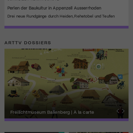
Perlen der Baukultur in Appenzell Ausserrhoden
Drei neue Rundgänge durch Heiden, Rehetobel und Teufen
ARTTV DOSSIERS
Schweizer Biennale zu Wissenschaft, Technik
+ Ästhetik
Freilichtmuseum Ballenberg | À la carte
Kulturlandsgemeinde
Forum Schweizer Geschichte Schwyz