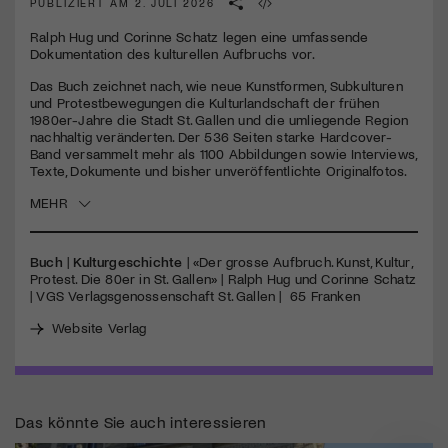
PUBLIZIERT AM 2. JULI 2026
seconds
Ralph Hug und Corinne Schatz legen eine umfassende
Jetzt Mitglied werden
Dokumentation des kulturellen Aufbruchs vor.
Das Buch zeichnet nach, wie neue Kunstformen, Subkulturen
und Protestbewegungen die Kulturlandschaft der frühen
1980er-Jahre die Stadt St. Gallen und die umliegende Region
nachhaltig veränderten. Der 536 Seiten starke Hardcover-
Band versammelt mehr als 1100 Abbildungen sowie Interviews,
Texte, Dokumente und bisher unveröffentlichte Originalfotos.
MEHR
Buch
|
Kulturgeschichte
| «Der grosse Aufbruch. Kunst, Kultur,
Protest. Die 80er in St. Gallen» | Ralph Hug und Corinne Schatz
| VGS Verlagsgenossenschaft St. Gallen | 65 Franken
Website Verlag
Das könnte Sie auch interessieren