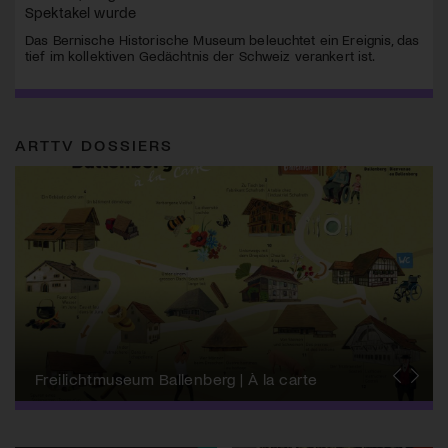
Spektakel wurde
Das Bernische Historische Museum beleuchtet ein Ereignis, das
tief im kollektiven Gedächtnis der Schweiz verankert ist.
ARTTV DOSSIERS
Schweizer Biennale zu Wissenschaft, Technik
+ Ästhetik
Freilichtmuseum Ballenberg | À la carte
Kulturlandsgemeinde
Forum Schweizer Geschichte Schwyz