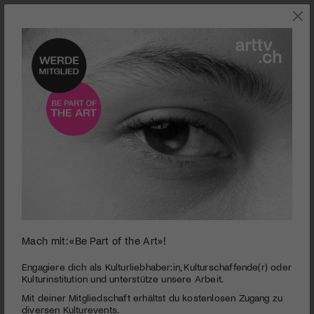
KULTURGESCHICHTE
Mach mit: «Be Part of the Art»!
0
seconds
Il Castello e la Chiesa di Santa Maria del Castello
Engagiere dich als Kulturliebhaber:in, Kulturschaffende(r) oder
of
Kulturinstitution und unterstütze unsere Arbeit.
2
PUBLIZIERT AM 4. JANUAR 2026
Mit deiner Mitgliedschaft erhältst du kostenlosen Zugang zu
minutes,
44
diversen Kulturevents.
Macht, Glaube und Weitblick im Misox