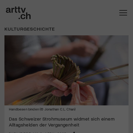
KULTURGESCHICHTE
Mach mit: «Be Part of the Art»!
Handbesen binden (© Jonathan C.L. Chan)
Engagiere dich als Kulturliebhaber:in, Kulturschaffende(r) oder
Kulturinstitution und unterstütze unsere Arbeit.
Das Schweizer Strohmuseum widmet sich einem
Alltagshelden der Vergangenheit
Mit deiner Mitgliedschaft erhältst du kostenlosen Zugang zu
diversen Kulturevents.