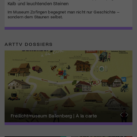
Kalb und leuchtenden Steinen
Im Museum Zofingen begegnet man nicht nur Geschichte –
sondern dem Staunen selbst.
ARTTV DOSSIERS
Schweizer Biennale zu Wissenschaft, Technik
+ Ästhetik
Freilichtmuseum Ballenberg | À la carte
Kulturlandsgemeinde
Forum Schweizer Geschichte Schwyz