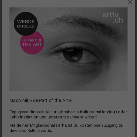
SZENE
Mach mit: «Be Part of the Art»!
0
seconds
Literarische Zwiegespräche an den Literaturtagen in
Engagiere dich als Kulturliebhaber:in, Kulturschaffende(r) oder
of
Kulturinstitution und unterstütze unsere Arbeit.
Zofingen
3
Mit deiner Mitgliedschaft erhältst du kostenlosen Zugang zu
minutes,
PUBLIZIERT AM 10. OKTOBER 2023
8
diversen Kulturevents.