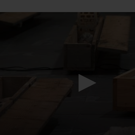
Mach mit: «Be Part of the Art»!
Engagiere dich als Kulturliebhaber:in, Kulturschaffende(r) oder