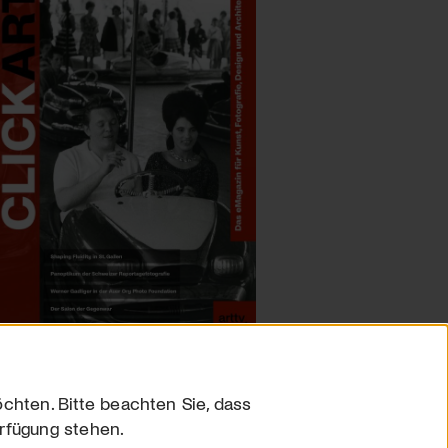
chten. Bitte beachten Sie, dass
erfügung stehen.
sum