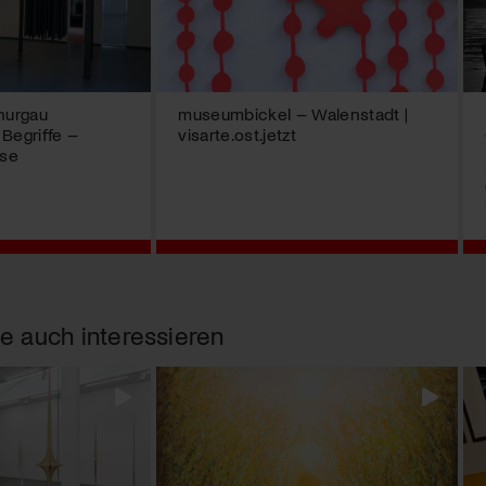
hurgau
museumbickel – Walenstadt |
. Begriffe –
visarte.ost.jetzt
sse
e auch interessieren