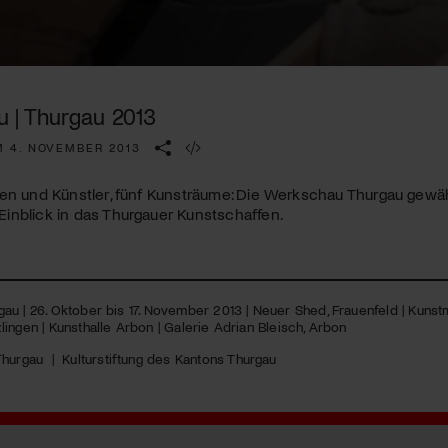
Kulturinstitution und unterstütze unsere Arbeit.
Mit deiner Mitgliedschaft erhältst du kostenlosen Zugang zu
diversen Kulturevents.
 | Thurgau 2013
Jetzt Mitglied werden
M 4. NOVEMBER 2013
en und Künstler, fünf Kunsträume: Die Werkschau Thurgau gewä
inblick in das Thurgauer Kunstschaffen.
u | 26. Oktober bis 17. November 2013 | Neuer Shed, Frauenfeld | Kunstm
ingen | Kunsthalle Arbon | Galerie Adrian Bleisch, Arbon
Thurgau
|
Kulturstiftung des Kantons Thurgau