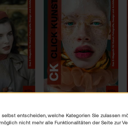
 selbst entscheiden, welche Kategorien Sie zulassen mö
möglich nicht mehr alle Funktionalitäten der Seite zur V
Downloads
Impres