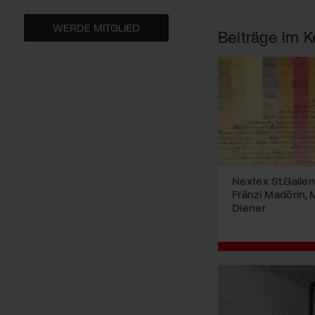
WERDE MITGLIED
Beiträge im K
Nextex St.Gallen 
Fränzi Madörin, 
Diener