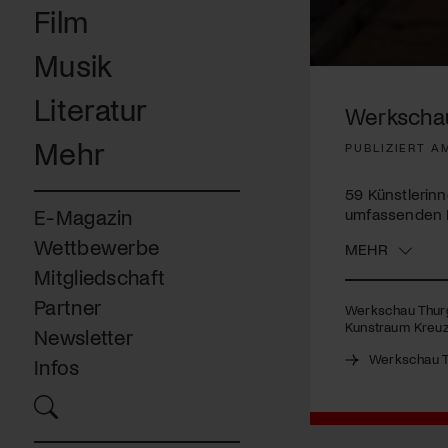
Film
Musik
0
seconds
Literatur
of
Werkschau
3
minutes,
Mehr
PUBLIZIERT A
47
seconds
Volume
90%
59 Künstlerinn
umfassenden E
E-Magazin
Wettbewerbe
MEHR
Mitgliedschaft
Partner
Werkschau Thurga
Kunstraum Kreuzl
Newsletter
Werkschau 
Infos