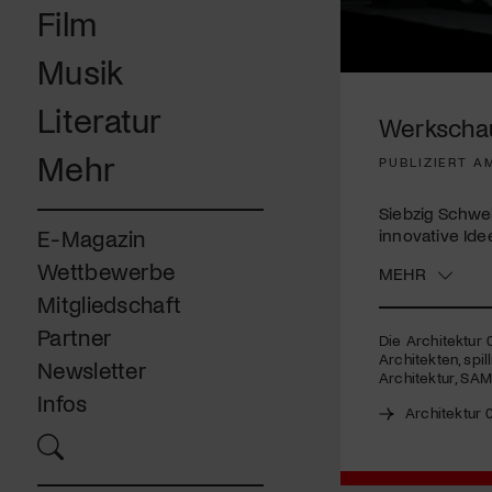
Film
Musik
0
seconds
Literatur
of
Werkschau 
5
minutes,
Mehr
PUBLIZIERT AM
10
seconds
Volume
90%
Siebzig Schwei
innovative Ide
E-Magazin
Wettbewerbe
MEHR
Mitgliedschaft
Partner
Die Architektur 0
Architekten, spi
Newsletter
Architektur,
SA
Infos
Architektur 0