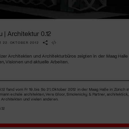
Kulturinstitution und unterstütze unsere Arbeit.
Mit deiner Mitgliedschaft erhältst du kostenlosen Zugang zu
diversen Kulturevents.
| Architektur 0.12
Jetzt Mitglied werden
 22. OKTOBER 2012
zer Architekten und Architekturbüros zeigten in der Maag Halle
en, Visionen und aktuelle Arbeiten.
.12 fand vom Fr 19. bis So 21. Oktober 2012 in der Maag Halle in Zürich sta
llmann echsle architekten, Vera Gloor, Smolenicky & Partner, architektick
M
Architekten und vielen anderen.
.12