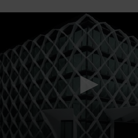
Mach mit: «Be Part of the Art»!
Engagiere dich als Kulturliebhaber:in, Kulturschaffende(r) oder