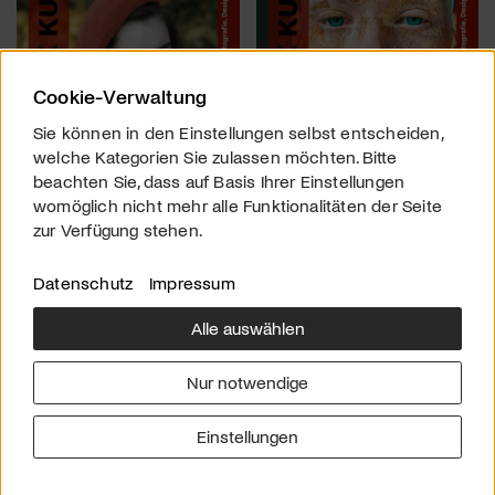
Cookie-Verwaltung
Sie können in den Einstellungen selbst entscheiden,
welche Kategorien Sie zulassen möchten. Bitte
beachten Sie, dass auf Basis Ihrer Einstellungen
womöglich nicht mehr alle Funktionalitäten der Seite
zur Verfügung stehen.
Datenschutz
Impressum
Alle auswählen
Über uns
Downloads
Impressum
Nur notwendige
Kontakt
Werben
Datenschutz
Einstellungen
© 2026 arttv.ch