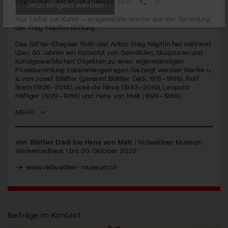
PUBLIZIERT AM 14. DEZEMBER 2021
seconds
Aus Liebe zur Kunst – ausgewählte Werke aus der Sammlung
Jetzt Mitglied werden
der Frey-Näpflin-Stiftung
Das Stifter-Ehepaar Ruth und Anton Frey-Näpflin hat während
über 50 Jahren ein Konvolut von Gemälden, Skulpturen und
kunstgewerblichen Objekten zu einer eigenständigen
Privatsammlung zusammengetragen. Gezeigt werden Werke u.
a. von Josef Blättler (genannt Blättler Dädi, 1918–1996), Rolf
Brem (1926–2014), José de Nève (1933–2019), Leopold
Häfliger (1929–1989) und Hans von Matt (1899–1985).
MEHR
Von Blättler Dädi bis Hans von Matt
| Nidwaldner Museum
Winkelriedhaus | bis 30. Oktober 2022
www.nidwaldner-museum.ch
Beiträge im Kontext