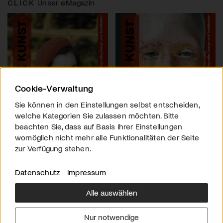
CLICK
Unser eMagazin
Cookie-Verwaltung
Sie können in den Einstellungen selbst entscheiden,
welche Kategorien Sie zulassen möchten. Bitte
beachten Sie, dass auf Basis Ihrer Einstellungen
womöglich nicht mehr alle Funktionalitäten der Seite
zur Verfügung stehen.
Datenschutz
Impressum
Alle auswählen
Über uns
Downloads
Impressum
Nur notwendige
Kontakt
Werben
Datenschutz