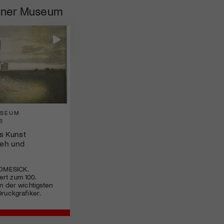
dner Museum
USEUM
S
s Kunst
eh und
HOMESICK.
rt zum 100.
n der wichtigsten
ruckgrafiker.