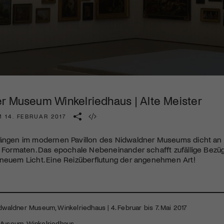
Kulturinstitution und unterstütze unsere Arbeit.
Mit deiner Mitgliedschaft erhältst du kostenlosen Zugang zu
diversen Kulturevents.
Jetzt Mitglied werden
r Museum Winkelriedhaus | Alte Meister
 14. FEBRUAR 2017
hängen im modernen Pavillon des Nidwaldner Museums dicht an 
n Formaten. Das epochale Nebeneinander schafft zufällige Bezü
 neuem Licht. Eine Reizüberflutung der angenehmen Art!
idwaldner Museum, Winkelriedhaus | 4. Februar bis 7. Mai 2017
Museum, Winkelriedhaus