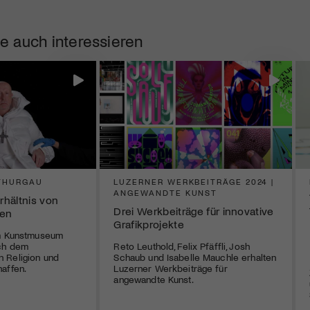
e auch interessieren
THURGAU
LUZERNER WERKBEITRÄGE 2024 |
ANGEWANDTE KUNST
hältnis von
Drei Werkbeiträge für innovative
ben
Grafikprojekte
im Kunstmuseum
ch dem
Reto Leuthold, Felix Pfäffli, Josh
 Religion und
Schaub und Isabelle Mauchle erhalten
affen.
Luzerner Werkbeiträge für
angewandte Kunst.