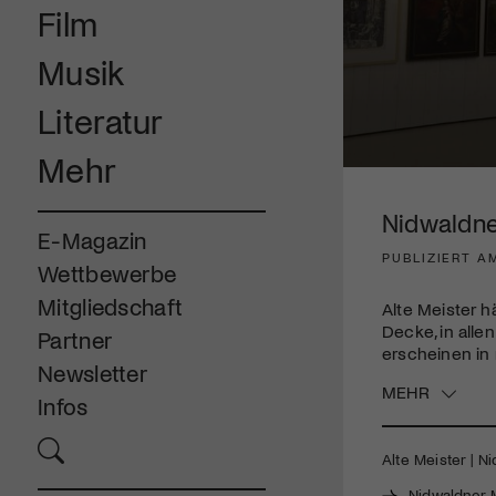
Film
Musik
Literatur
Mehr
0
seconds
of
Nidwaldne
2
E-Magazin
minutes,
PUBLIZIERT AM
23
Wettbewerbe
seconds
Volume
90%
Mitgliedschaft
Alte Meister 
Decke, in alle
Partner
erscheinen in
Newsletter
MEHR
Infos
Alte Meister | N
Nidwaldner 