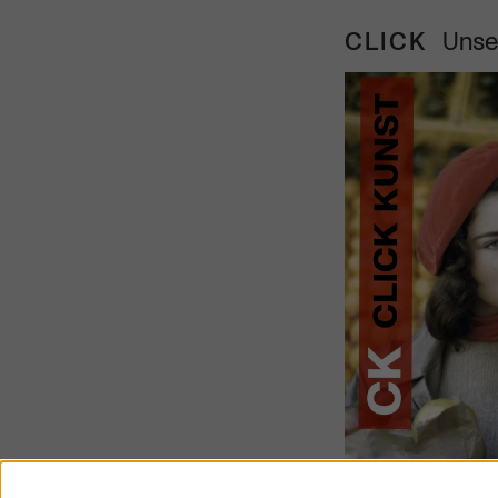
CLICK
Unse