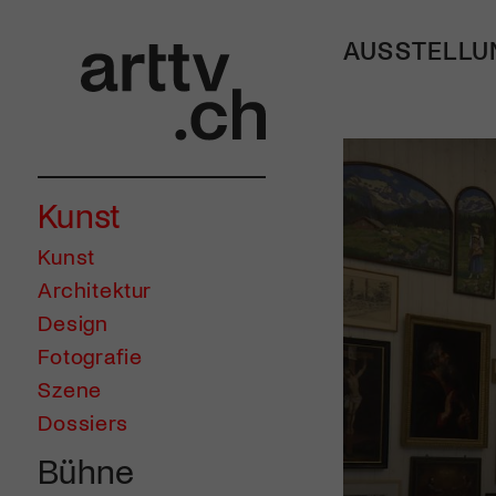
AUSSTELLU
Kunst
Kunst
Architektur
Design
Fotografie
Szene
Dossiers
Bühne