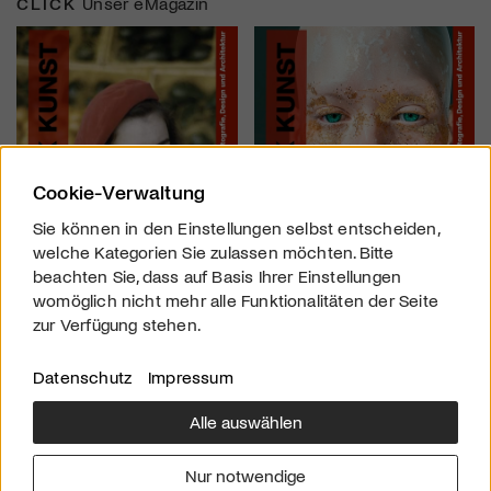
CLICK
Unser eMagazin
Cookie-Verwaltung
Sie können in den Einstellungen selbst entscheiden,
welche Kategorien Sie zulassen möchten. Bitte
beachten Sie, dass auf Basis Ihrer Einstellungen
womöglich nicht mehr alle Funktionalitäten der Seite
zur Verfügung stehen.
Datenschutz
Impressum
Alle auswählen
Über uns
Downloads
Impressum
Nur notwendige
Kontakt
Werben
Datenschutz