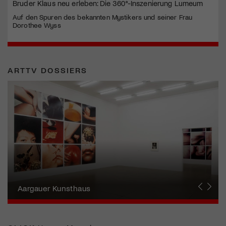
Bruder Klaus neu erleben: Die 360°-Inszenierung Lumeum
Auf den Spuren des bekannten Mystikers und seiner Frau
Dorothee Wyss
ARTTV DOSSIERS
Erna Schillig - Wiederentdeckung einer
Künstlerin
Aargauer Kunsthaus
Gewerbemuseum Winterthur
Liste Art Fair Basel
Bündner Kunstmuseum
Künstler:innen Portraits
Junge Schweizer Kunst
Vögele Kultur Zentrum
Nidwaldner Museum
Haus für Kunst Uri