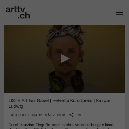
0
Mach mit: «Be Part of the Art»!
seconds
LISTE Art Fair Basel | Helvetia Kunstpreis | Kaspar
of
Ludwig
4
Engagiere dich als Kulturliebhaber:in, Kulturschaffende(r) oder
minutes,
Kulturinstitution und unterstütze unsere Arbeit.
PUBLIZIERT AM 12. MÄRZ 2019
46
Mit deiner Mitgliedschaft erhältst du kostenlosen Zugang zu
seconds
Durch konzise Eingriffe oder leichte Verschiebungen lässt
diversen Kulturevents.