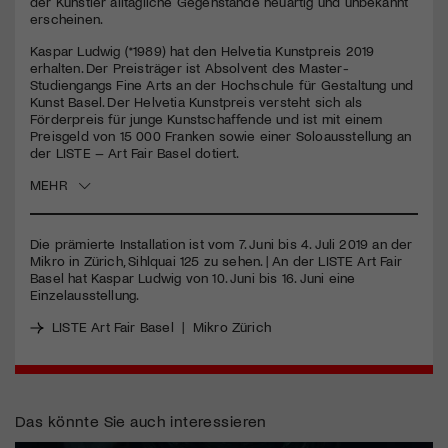
der Künstler alltägliche Gegenstände neuartig und unbekannt
erscheinen.
Jetzt Mitglied werden
Kaspar Ludwig (*1989) hat den Helvetia Kunstpreis 2019
erhalten. Der Preisträger ist Absolvent des Master-
Studiengangs Fine Arts an der Hochschule für Gestaltung und
Kunst Basel. Der Helvetia Kunstpreis versteht sich als
Förderpreis für junge Kunstschaffende und ist mit einem
Preisgeld von 15 000 Franken sowie einer Soloausstellung an
der
LISTE
– Art Fair Basel dotiert.
MEHR
Die prämierte Installation ist vom 7. Juni bis 4. Juli 2019 an der
Mikro in Zürich, Sihlquai 125 zu sehen. | An der
LISTE
Art Fair
Basel hat Kaspar Ludwig von 10. Juni bis 16. Juni eine
Einzelausstellung.
LISTE Art Fair Basel
|
Mikro Zürich
Das könnte Sie auch interessieren