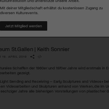
Kulturinstitution und unterstütze unsere Arbeit.
Mit deiner Mitgliedschaft erhältst du kostenlosen Zugang zu
diversen Kulturevents.
Jetzt Mitglied werden
um St.Gallen | Keith Sonnier
 16. APRIL 2019
turales Schaffen der 1960er und 1970er Jahre wird erstmals in E
oarbeiten gezeigt.
 Light: Sending and Receiving – Early Sculptures and Videos» 
hen Videoarbeiten und Skulpturen anhand von Werken, die im U
sechziger Jahre alle bisherigen Vorstellungen von plastischer Ge