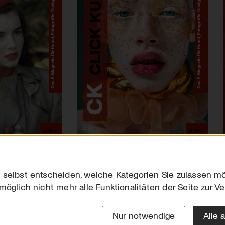
 selbst entscheiden, welche Kategorien Sie zulassen mö
möglich nicht mehr alle Funktionalitäten der Seite zur V
Downloads
Impres
Werben
Datensc
Nur notwendige
Alle 