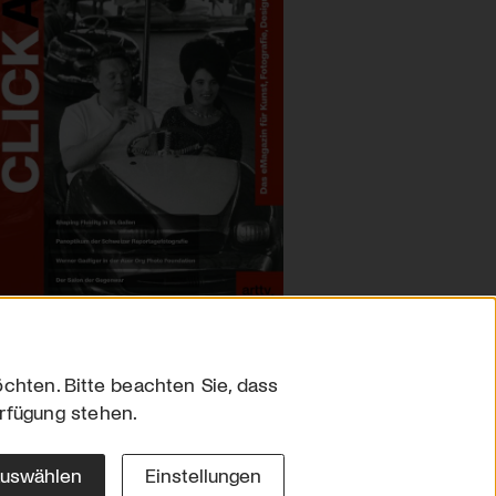
chten. Bitte beachten Sie, dass
erfügung stehen.
sum
hutz
auswählen
Einstellungen