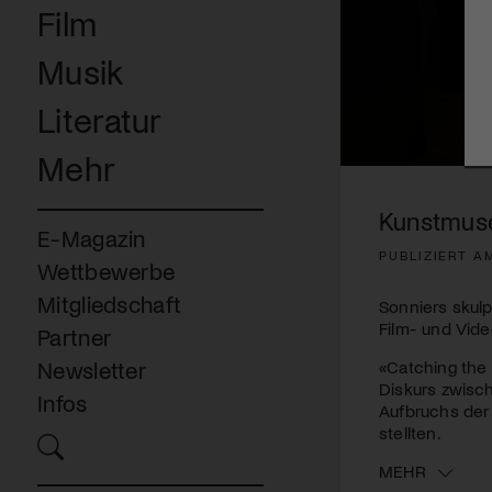
Film
Musik
Literatur
Mehr
0
seconds
of
Kunstmuse
2
E-Magazin
minutes,
PUBLIZIERT AM
41
Wettbewerbe
seconds
Volume
90%
Mitgliedschaft
Sonniers skulp
Film- und Vide
Partner
«Catching the
Newsletter
Diskurs zwisc
Infos
Aufbruchs der 
stellten.
MEHR