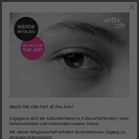
0
Mach mit: «Be Part of the Art»!
seconds
Innerschweizer Kulturpreis 2019 | Rochus Lussi
of
4
PUBLIZIERT AM 31. AUGUST 2019
Engagiere dich als Kulturliebhaber:in, Kulturschaffende(r) oder
minutes,
Kulturinstitution und unterstütze unsere Arbeit.
35
Die Innerschweizer Kulturstiftung verleiht den diesjährigen
Mit deiner Mitgliedschaft erhältst du kostenlosen Zugang zu
seconds
Kulturpreis an den Bildhauer Rochus Lussi.
diversen Kulturevents.