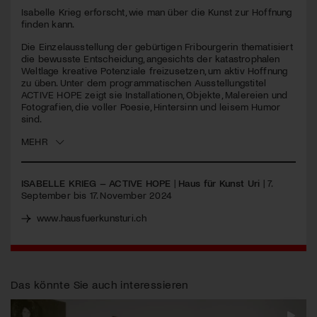
seconds
Isabelle Krieg erforscht, wie man über die Kunst zur Hoffnung
finden kann.
Jetzt Mitglied werden
Die Einzelausstellung der gebürtigen Fribourgerin thematisiert
die bewusste Entscheidung, angesichts der katastrophalen
Weltlage kreative Potenziale freizusetzen, um aktiv Hoffnung
zu üben. Unter dem programmatischen Ausstellungstitel
ACTIVE
HOPE
zeigt sie Installationen, Objekte, Malereien und
Fotografien, die voller Poesie, Hintersinn und leisem Humor
sind.
MEHR
ISABELLE KRIEG – ACTIVE HOPE
|
Haus für Kunst Uri
| 7.
September bis 17. November 2024
www.hausfuerkunsturi.ch
Das könnte Sie auch interessieren