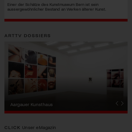
Einer der Schätze des Kunstmuseum Bern ist sein
aussergewöhnlicher Bestand an Werken älterer Kunst.
ARTTV DOSSIERS
Erna Schillig - Wiederentdeckung einer
Künstlerin
Aargauer Kunsthaus
Gewerbemuseum Winterthur
Liste Art Fair Basel
Bündner Kunstmuseum
Künstler:innen Portraits
Junge Schweizer Kunst
Vögele Kultur Zentrum
Nidwaldner Museum
Haus für Kunst Uri
CLICK
Unser eMagazin