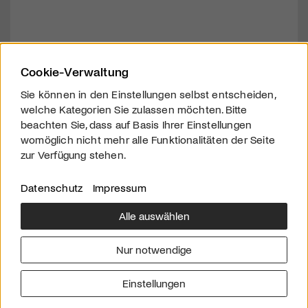
Cookie-Verwaltung
Sie können in den Einstellungen selbst entscheiden,
welche Kategorien Sie zulassen möchten. Bitte
beachten Sie, dass auf Basis Ihrer Einstellungen
womöglich nicht mehr alle Funktionalitäten der Seite
zur Verfügung stehen.
Datenschutz
Impressum
Alle auswählen
Über uns
Downloads
Impressum
Nur notwendige
Kontakt
Werben
Datenschutz
Einstellungen
© 2026 arttv.ch