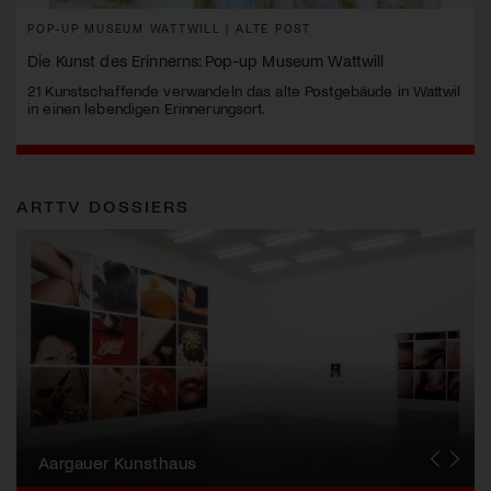
POP-UP MUSEUM WATTWILL | ALTE POST
Die Kunst des Erinnerns: Pop-up Museum Wattwill
21 Kunstschaffende verwandeln das alte Postgebäude in Wattwil
in einen lebendigen Erinnerungsort.
ARTTV DOSSIERS
Erna Schillig - Wiederentdeckung einer
Künstlerin
Aargauer Kunsthaus
Gewerbemuseum Winterthur
Liste Art Fair Basel
Bündner Kunstmuseum
Künstler:innen Portraits
Junge Schweizer Kunst
Vögele Kultur Zentrum
Nidwaldner Museum
Haus für Kunst Uri