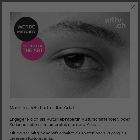
KUNST
Mach mit: «Be Part of the Art»!
Neue Plattform für Fotografie im Kanton Schwyz: Das Projekt Fotobox
Engagiere dich als Kulturliebhaber:in, Kulturschaffende(r) oder
Kulturinstitution und unterstütze unsere Arbeit.
FOTOSZ | Plattform für Fotografie
Mit deiner Mitgliedschaft erhältst du kostenlosen Zugang zu
PUBLIZIERT AM 2. SEPTEMBER 2020
diversen Kulturevents.