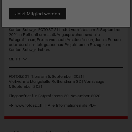
FOTOSZ 21 gibt der Fotografie und der Fotoszene im Kanton
Schwyz eine Plattform.
Jetzt Mitglied werden
Der Verein Kulturplatz Müsigricht mit Sitz in Steinen im Kanton
Schwyz organisiert die erste kantonale Fotoausstellung im
Kanton Schwyz.
FOTOSZ
21 findet vom 1. bis am 5. September
2021 in Rothenthurm statt. Angesprochen sind alle
Fotograf*innen, Profis wie auch Amateur*innen, die als Person
oder durch ihr fotografisches Projekt einen Bezug zum
Kanton Schwyz haben.
MEHR
FOTOSZ
21 | 1. bis am 5. September 2021 |
Viehvermarktungshalle Rothenthurm SZ | Vernissage
1. September 2021
Eingabefrist für Fotgraf*innen: 30. November 2020
www.fotosz.ch
|
Alle Informationen als
PDF