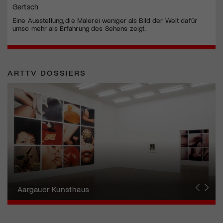
Gertsch
Eine Ausstellung, die Malerei weniger als Bild der Welt dafür
umso mehr als Erfahrung des Sehens zeigt.
ARTTV DOSSIERS
Erna Schillig - Wiederentdeckung einer
Künstlerin
Aargauer Kunsthaus
Gewerbemuseum Winterthur
Liste Art Fair Basel
Bündner Kunstmuseum
Künstler:innen Portraits
Junge Schweizer Kunst
Vögele Kultur Zentrum
Nidwaldner Museum
Haus für Kunst Uri