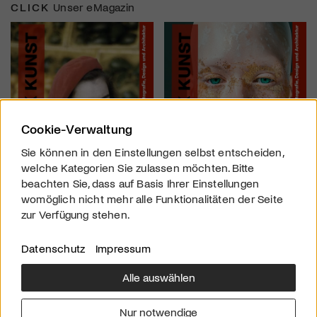
CLICK
Unser eMagazin
Cookie-Verwaltung
Sie können in den Einstellungen selbst entscheiden,
welche Kategorien Sie zulassen möchten. Bitte
beachten Sie, dass auf Basis Ihrer Einstellungen
womöglich nicht mehr alle Funktionalitäten der Seite
zur Verfügung stehen.
Datenschutz
Impressum
Alle auswählen
Über uns
Downloads
Impressum
Nur notwendige
Kontakt
Werben
Datenschutz