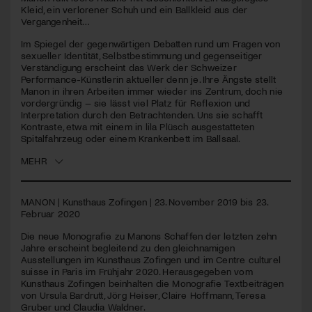
seconds
Kleid, ein verlorener Schuh und ein Ballkleid aus der
Vergangenheit…
Jetzt Mitglied werden
Im Spiegel der gegenwärtigen Debatten rund um Fragen von
sexueller Identität, Selbstbestimmung und gegenseitiger
Verständigung erscheint das Werk der Schweizer
Performance-Künstlerin aktueller denn je. Ihre Ängste stellt
Manon in ihren Arbeiten immer wieder ins Zentrum, doch nie
vordergründig – sie lässt viel Platz für Reflexion und
Interpretation durch den Betrachtenden. Uns sie schafft
Kontraste, etwa mit einem in lila Plüsch ausgestatteten
Spitalfahrzeug oder einem Krankenbett im Ballsaal.
MEHR
MANON
| Kunsthaus Zofingen | 23. November 2019 bis 23.
Februar 2020
Die neue Monografie zu Manons Schaffen der letzten zehn
Jahre erscheint begleitend zu den gleichnamigen
Ausstellungen im Kunsthaus Zofingen und im Centre culturel
suisse in Paris im Frühjahr 2020. Herausgegeben vom
Kunsthaus Zofingen beinhalten die Monografie Textbeiträgen
von Ursula Bardrutt, Jörg Heiser, Claire Hoffmann, Teresa
Gruber und Claudia Waldner.