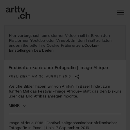
Hier verbirgt sich ein externer Videoinhalt (z. B. von den
Plattformen Youtube oder Vimeo). Um den Inhalt zu laden,
ändern Sie bitte Ihre Cookie Präferenzen:
Cookie-
Einstellungen bearbeiten
Festival afrikanischer Fotografie | Image Afrique
PUBLIZIERT AM 30. AUGUST 2016
Welche Bilder haben wir von Afrika? In Basel findet zum
fünften Mal das Festival «Image Afrique» statt, das den Diskurs
über das Bild Afrikas anregen möchte.
Mach mit: «Be Part of the Art»!
MEHR
Engagiere dich als Kulturliebhaber:in, Kulturschaffende(r) oder
Kulturinstitution und unterstütze unsere Arbeit.
Image Afrique 2016 | Festival zeitgenössischer afrikanischer
Mit deiner Mitgliedschaft erhältst du kostenlosen Zugang zu
Fotografie in Basel | 1. bis 17. September 2016
diversen Kulturevents.