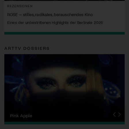
REZENSIONEN
ROSE – stilles, radikales, berauschendes Kino
Eines der unbestrittenen Highlights der Berlinale 2026
ARTTV DOSSIERS
Zurich Film Festival
Pink Apple
Locarno Film Festival
Human Rights Film Festival Zurich
Yesh! Neues aus der jüdischen Filmwelt
Neuchâtel International Fantastic Film Festival
Visions du Réel
Berlinale
Solothurner Filmtage
Geneva International Film Festival