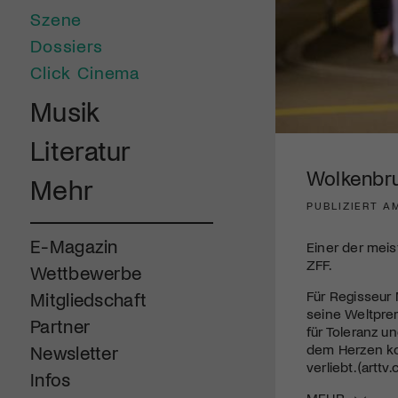
Szene
Dossiers
Click Cinema
Musik
Literatur
Wolkenbru
Mehr
PUBLIZIERT AM
E-Magazin
Einer der mei
ZFF.
Wettbewerbe
Für Regisseur 
Mitgliedschaft
seine Weltprem
Partner
für Toleranz u
dem Herzen kom
Newsletter
verliebt. (artt
Infos
MEHR