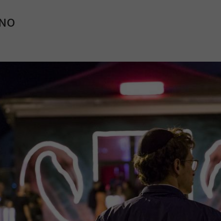
INO
Mach mit: «Be Part of the Art»!
Engagiere dich als Kulturliebhaber:in, Kulturschaffende(r) oder
Kulturinstitution und unterstütze unsere Arbeit.
Mit deiner Mitgliedschaft erhältst du kostenlosen Zugang zu