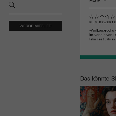
FILM BEWERT
WERDE MITGLIED
«Wolkenbruchs w
im Verleih von
D
Film Festivals i
Das könnte Si