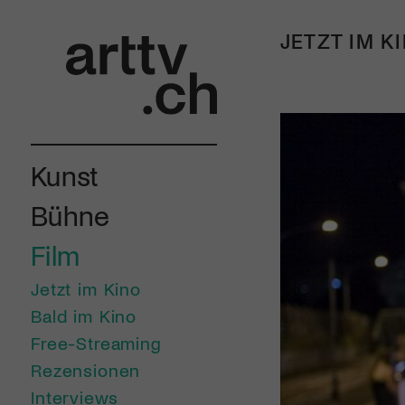
JETZT IM K
Kunst
Bühne
Film
Jetzt im Kino
Bald im Kino
Free-Streaming
Rezensionen
Interviews