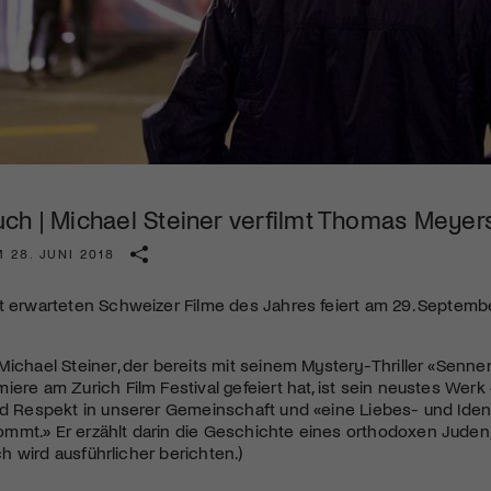
diversen Kulturevents.
Jetzt Mitglied werden
ch | Michael Steiner verfilmt Thomas Meyers
 28. JUNI 2018
st erwarteten Schweizer Filme des Jahres feiert am 29. Septem
Michael Steiner, der bereits mit seinem Mystery-Thriller «Senn
iere am Zurich Film Festival gefeiert hat, ist sein neustes Wer
nd Respekt in unserer Gemeinschaft und «eine Liebes- und Ident
mt.» Er erzählt darin die Geschichte eines orthodoxen Juden, d
v.ch wird ausführlicher berichten.)