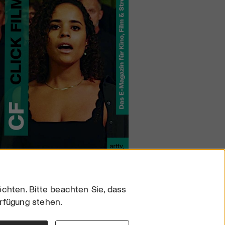
chten. Bitte beachten Sie, dass
erfügung stehen.
sum
hutz