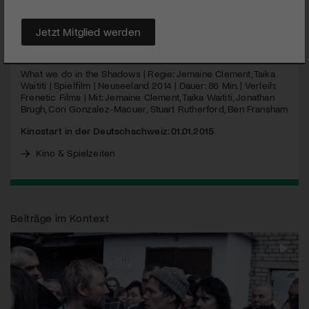
Mitbewohner alle Vampire sind…
Jetzt Mitglied werden
MEHR
What we do in the Shadows | Regie: Jemaine Clement, Taika
Waititi | Spielfilm | Neuseeland 2014 | Dauer: 86 Min. | Verleih:
Frenetic Films | Mit: Jemaine Clement, Taika Waititi, Jonathan
Brugh, Cori Gonzalez-Macuer, Stuart Rutherford, Ben Fransham
Kinostart in der Deutschschweiz: 01.01.2015
Kino & Spielzeiten
Beiträge im Kontext