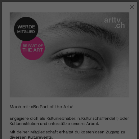
0
Mach mit: «Be Part of the Art»!
seconds
What we do in the Shadows
of
2
PUBLIZIERT AM 31. DEZEMBER 2015
Engagiere dich als Kulturliebhaber:in, Kulturschaffende(r) oder
minutes,
Kulturinstitution und unterstütze unsere Arbeit.
24
Die meisten Wohngemeinschaften müssen sich mit denselben
Mit deiner Mitgliedschaft erhältst du kostenlosen Zugang zu
seconds
Problemen herumschlagen. Zwischen den Mitbewohnern gibt
diversen Kulturevents.
es auch öfter mal böses Blut. Wie ist es aber, wenn diese