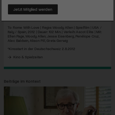
seines nächsten Werkes.
Jetzt Mitglied werden
MEHR
To Rome With Love | Regie: Woody Allen | Spielfilm |
USA
/
Italy / Spain, 2012 | Dauer: 102 Min. | Verleih: Ascot Elite | Mit:
Ellen Page, Woody Allen, Jesse Eisenberg, Penélope Cruz,
Alec Baldwin, Alison Pill, Greta Gerwig
*Kinostart in der Deutschschweiz 2.8.2012
Kino & Spielzeiten
Beiträge im Kontext