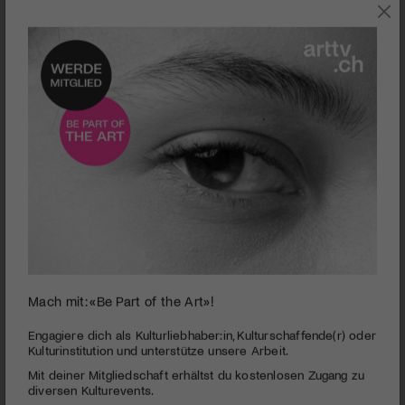
0
Mach mit: «Be Part of the Art»!
seconds
To Rome With Love
of
1
PUBLIZIERT AM 2. AUGUST 2012
Engagiere dich als Kulturliebhaber:in, Kulturschaffende(r) oder
minute,
Kulturinstitution und unterstütze unsere Arbeit.
59
Star-Regisseur und New Yorker Urgestein Woody Allen setzt
Mit deiner Mitgliedschaft erhältst du kostenlosen Zugang zu
seconds
seine filmische Europareise fort: Nach London, Barcelona und
diversen Kulturevents.
Paris dient ihm diesmal die Ewige Stadt, Rom, als Schauplatz