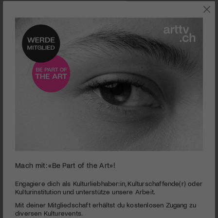
JETZT IM KINO
Mach mit: «Be Part of the Art»!
0
seconds
TO KILL A MONGOLIAN HORSE
Engagiere dich als Kulturliebhaber:in, Kulturschaffende(r) oder
of
Kulturinstitution und unterstütze unsere Arbeit.
1
PUBLIZIERT AM 16. JUNI 2025
Mit deiner Mitgliedschaft erhältst du kostenlosen Zugang zu
minute,
11
diversen Kulturevents.
Ein intimes Porträt über Männlichkeit und Tradition in der Krise