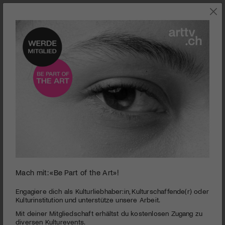
0
Mach mit: «Be Part of the Art»!
seconds
ThuleTuvalu
of
2
PUBLIZIERT AM 28. OKTOBER 2014
Engagiere dich als Kulturliebhaber:in, Kulturschaffende(r) oder
minutes,
Kulturinstitution und unterstütze unsere Arbeit.
3
Zwei Orte geraten aufgrund des Klimawandels in die
Mit deiner Mitgliedschaft erhältst du kostenlosen Zugang zu
seconds
Schlagzeilen: Thule in Grönland, weil dort das Eis immer mehr
diversen Kulturevents.
abschmilzt, und Tuvalu, weil dieser Inselstaat im Pazifik als