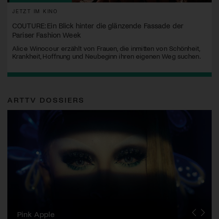
JETZT IM KINO
COUTURE: Ein Blick hinter die glänzende Fassade der
Pariser Fashion Week
Alice Winocour erzählt von Frauen, die inmitten von Schönheit,
Krankheit, Hoffnung und Neubeginn ihren eigenen Weg suchen.
ARTTV DOSSIERS
Zurich Film Festival
Pink Apple
Locarno Film Festival
Human Rights Film Festival Zurich
Yesh! Neues aus der jüdischen Filmwelt
Neuchâtel International Fantastic Film Festival
Visions du Réel
Berlinale
Solothurner Filmtage
Geneva International Film Festival