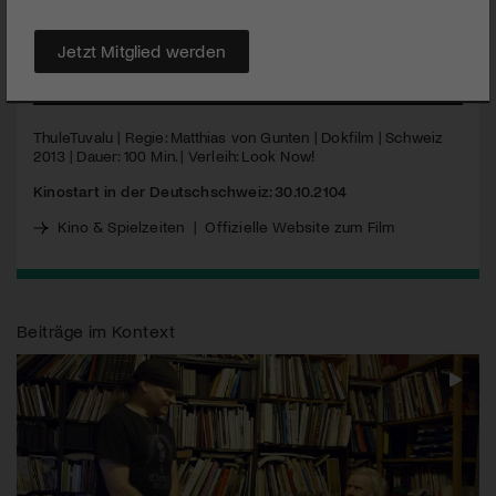
eines der ersten Länder im ansteigenden Meer zu versinken
droht.
Jetzt Mitglied werden
MEHR
ThuleTuvalu | Regie: Matthias von Gunten | Dokfilm | Schweiz
2013 | Dauer: 100 Min. | Verleih: Look Now!
Kinostart in der Deutschschweiz: 30.10.2104
Kino & Spielzeiten
|
Offizielle Website zum Film
Beiträge im Kontext