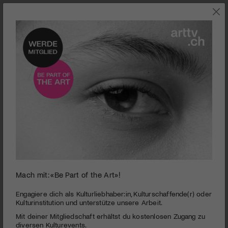
JETZT IM KINO
Mach mit: «Be Part of the Art»!
0
seconds
Sundown
Engagiere dich als Kulturliebhaber:in, Kulturschaffende(r) oder
of
Kulturinstitution und unterstütze unsere Arbeit.
2
PUBLIZIERT AM 2. MAI 2022
Mit deiner Mitgliedschaft erhältst du kostenlosen Zugang zu
minutes,
2
diversen Kulturevents.
Die Charakterstudie eines Mannes, der nichts mehr zu