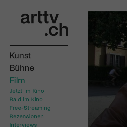
Kunst
Bühne
Film
Jetzt im Kino
Bald im Kino
Free-Streaming
Rezensionen
Interviews