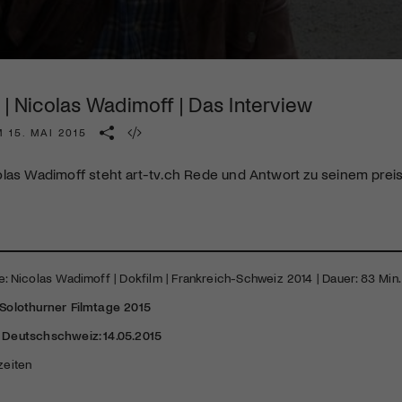
Kulturinstitution und unterstütze unsere Arbeit.
Mit deiner Mitgliedschaft erhältst du kostenlosen Zugang zu
diversen Kulturevents.
 | Nicolas Wadimoff | Das Interview
Jetzt Mitglied werden
 15. MAI 2015
olas Wadimoff steht art-tv.ch Rede und Antwort zu seinem pre
ie: Nicolas Wadimoff | Dokfilm | Frankreich-Schweiz 2014 | Dauer: 83 Min. 
, Solothurner Filmtage 2015
r Deutschschweiz: 14.05.2015
zeiten