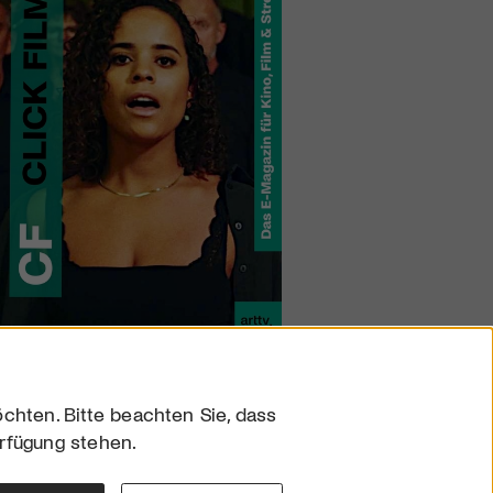
chten. Bitte beachten Sie, dass
erfügung stehen.
sum
hutz