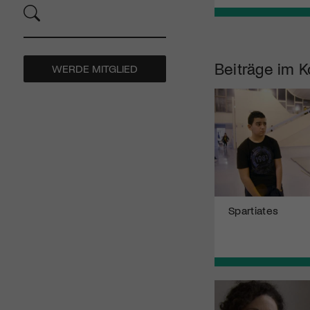
Beiträge im K
WERDE MITGLIED
Spartiates