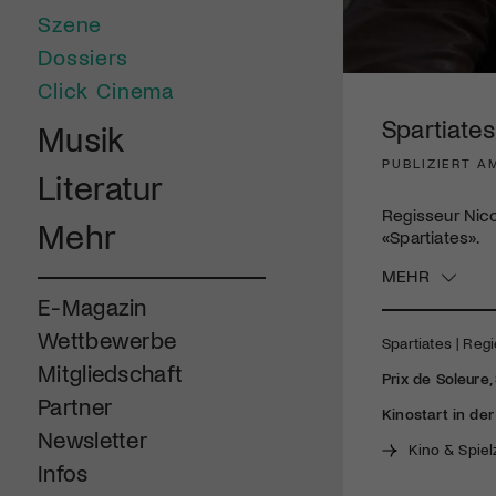
Szene
Dossiers
0
Click Cinema
seconds
of
Spartiates
Musik
5
minutes,
PUBLIZIERT AM
40
Literatur
seconds
Volume
90%
Regisseur Nic
Mehr
«Spartiates».
MEHR
E-Magazin
Wettbewerbe
Spartiates | Reg
Mitgliedschaft
Prix de Soleure
Partner
Kinostart in de
Newsletter
Kino & Spiel
Infos