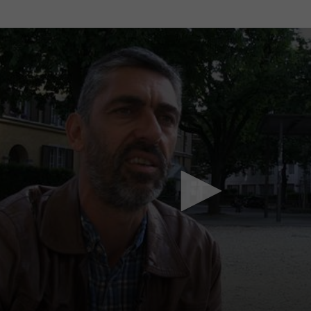
Mach mit: «Be Part of the Art»!
Engagiere dich als Kulturliebhaber:in, Kulturschaffende(r) oder