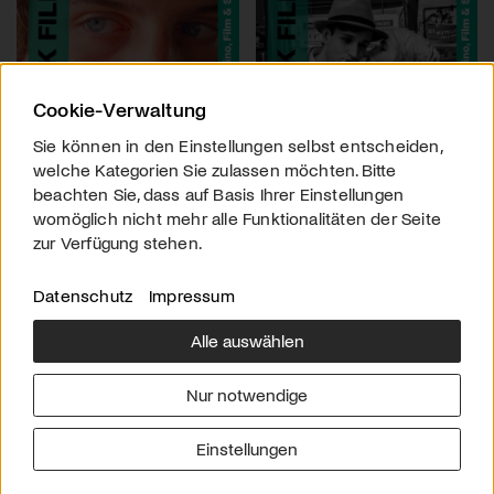
Cookie-Verwaltung
Sie können in den Einstellungen selbst entscheiden,
welche Kategorien Sie zulassen möchten. Bitte
beachten Sie, dass auf Basis Ihrer Einstellungen
womöglich nicht mehr alle Funktionalitäten der Seite
zur Verfügung stehen.
Datenschutz
Impressum
Alle auswählen
Über uns
Downloads
Impressum
Nur notwendige
Kontakt
Werben
Datenschutz
Einstellungen
© 2026 arttv.ch