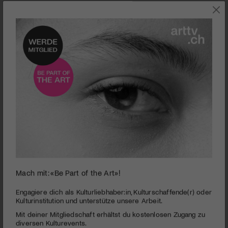
Der Tänzer Carlos Acosta mit der Regisseurin Icíar Bollaín.
Mach mit: «Be Part of the Art»!
Regisseurin Icíar Bollaín | «Yuli» | Das Interview
Engagiere dich als Kulturliebhaber:in, Kulturschaffende(r) oder
Kulturinstitution und unterstütze unsere Arbeit.
PUBLIZIERT AM 27. FEBRUAR 2019
Mit deiner Mitgliedschaft erhältst du kostenlosen Zugang zu
«Ich wusste zwar, dass Carlos Acosta Kubas wohl
diversen Kulturevents.