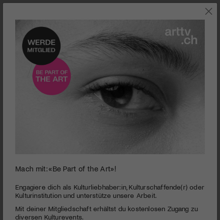
SZENE
Mach mit: «Be Part of the Art»!
0
seconds
Le grand bal
Engagiere dich als Kulturliebhaber:in, Kulturschaffende(r) oder
of
Kulturinstitution und unterstütze unsere Arbeit.
2
PUBLIZIERT AM 3. JUNI 2020
Mit deiner Mitgliedschaft erhältst du kostenlosen Zugang zu
minutes,
50
diversen Kulturevents.
La joie de vivre! Ein Dokumentarfilm über ein grosses