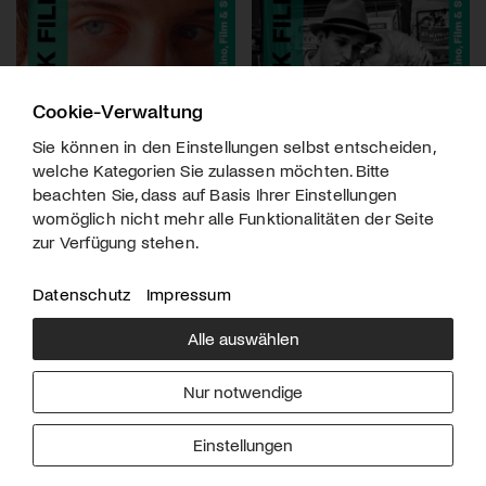
Cookie-Verwaltung
Sie können in den Einstellungen selbst entscheiden,
welche Kategorien Sie zulassen möchten. Bitte
beachten Sie, dass auf Basis Ihrer Einstellungen
womöglich nicht mehr alle Funktionalitäten der Seite
zur Verfügung stehen.
Datenschutz
Impressum
Alle auswählen
Über uns
Downloads
Impressum
Nur notwendige
Kontakt
Werben
Datenschutz
Einstellungen
© 2026 arttv.ch