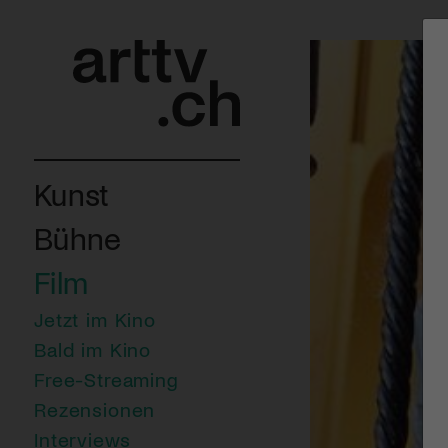
Kunst
Bühne
Film
Jetzt im Kino
Bald im Kino
Free-Streaming
Rezensionen
Interviews