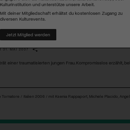
Kulturinstitution und unterstütze unsere Arbeit.
Mit deiner Mitgliedschaft erhältst du kostenlosen Zugang zu
diversen Kulturevents.
Jetzt Mitglied werden
ciuta
 31. MAI 2007
rträt einer traumatisierten jungen Frau. Kompromisslos erzählt,
Tornatore / Italien 2006 / mit Ksenia Rappaport, Michele Placido, Angela M