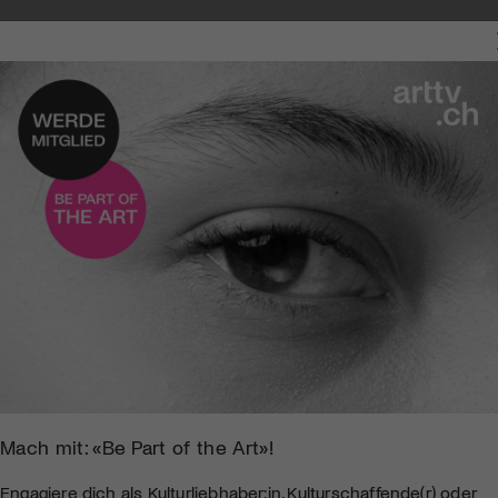
Mach mit: «Be Part of the Art»!
Engagiere dich als Kulturliebhaber:in, Kulturschaffende(r) oder