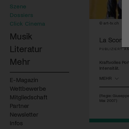
Szene
Dossiers
Click Cinema
© art-tv.ch
Musik
La Sconos
Literatur
PUBLIZIERT AM
Mehr
Kraftvolles Po
Intensität.
MEHR
E-Magazin
Wettbewerbe
(Regie: Giuseppe 
Mitgliedschaft
Mai 2007)
Partner
Newsletter
Infos