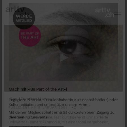
0
Mach mit: «Be Part of the Art»!
seconds
Kino | Tandoori Love
of
1
PUBLIZIERT AM 8. JANUAR 2009
Engagiere dich als Kulturliebhaber:in, Kulturschaffende(r) oder
minute,
Kulturinstitution und unterstütze unsere Arbeit.
53
Weitgehend misslungene, fast durchgehend uninspirierte
Mit deiner Mitgliedschaft erhältst du kostenlosen Zugang zu
seconds
Schweizer Romantikkomödie, mit einer total vergebenen,
diversen Kulturevents.
originellen Grundidee.