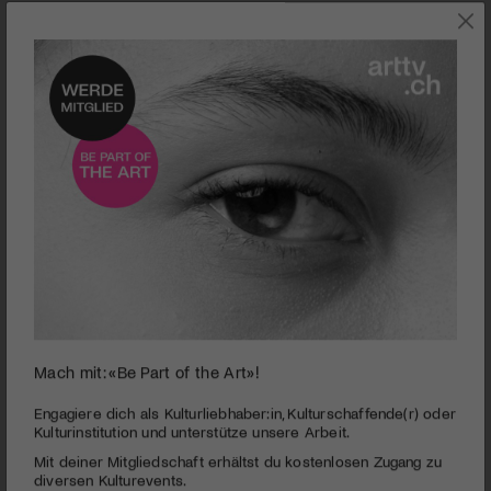
0
Mach mit: «Be Part of the Art»!
seconds
Kino | Superhero Movie
of
2
PUBLIZIERT AM 14. AUGUST 2008
Engagiere dich als Kulturliebhaber:in, Kulturschaffende(r) oder
minutes,
Kulturinstitution und unterstütze unsere Arbeit.
12
Das cineastische Auffangbecken für Liebe, Humor,
Mit deiner Mitgliedschaft erhältst du kostenlosen Zugang zu
seconds
Geschmacklosigkeiten und Persiflagen aus der Ideenküche
diversen Kulturevents.
von Craig Mazin und David Zucker.