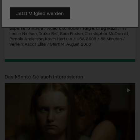
MEHR
Jetzt Mitglied werden
Superhero Movie / Action, Komödie / Regie: Craig Mazin, mit
Leslie Nielsen, Drake Bell, Sara Paxton, Christopher McDonald,
Pamela Anderson, Kevin Hart u.a. /
USA
2008 / 86 Minuten /
Verleih: Ascot Elite / Start: 14. August 2008
Das könnte Sie auch interessieren