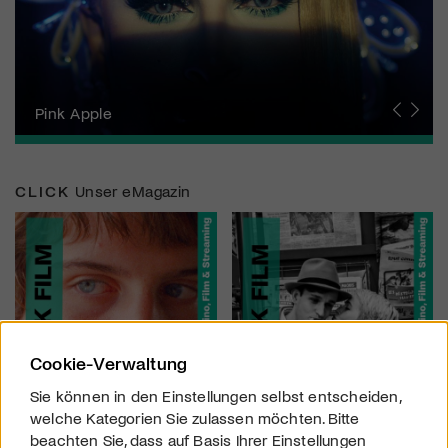
Zurich Film Festival
Pink Apple
Locarno Film Festival
Human Rights Film Festival Zurich
Yesh! Neues aus der jüdischen Filmwelt
Neuchâtel International Fantastic Film Festival
Visions du Réel
Berlinale
Solothurner Filmtage
Geneva International Film Festival
CLICK
Unser eMagazin
Cookie-Verwaltung
Sie können in den Einstellungen selbst entscheiden,
welche Kategorien Sie zulassen möchten. Bitte
beachten Sie, dass auf Basis Ihrer Einstellungen