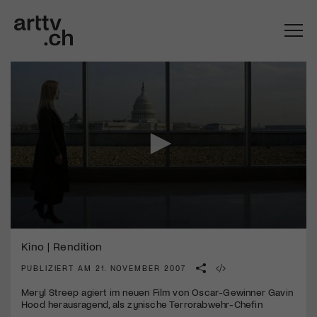
0
Mach mit: «Be Part of the Art»!
seconds
Kino | Rendition
of
2
PUBLIZIERT AM 21. NOVEMBER 2007
Engagiere dich als Kulturliebhaber:in, Kulturschaffende(r) oder
minutes,
Kulturinstitution und unterstütze unsere Arbeit.
25
Meryl Streep agiert im neuen Film von Oscar-Gewinner Gavin
Mit deiner Mitgliedschaft erhältst du kostenlosen Zugang zu
seconds
Hood herausragend, als zynische Terrorabwehr-Chefin
diversen Kulturevents.