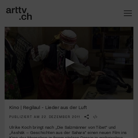
0
Mach mit: «Be Part of the Art»!
seconds
Kino | Regilaul - Lieder aus der Luft
of
1
PUBLIZIERT AM 22. DEZEMBER 2011
Engagiere dich als Kulturliebhaber:in, Kulturschaffende(r) oder
minute,
Kulturinstitution und unterstütze unsere Arbeit.
41
Ulrike Koch bringt nach „Die Salzmänner von Tibet“ und
Mit deiner Mitgliedschaft erhältst du kostenlosen Zugang zu
seconds
„Ässhäk – Geschichten aus der Sahara“ einen neuen Film ins
diversen Kulturevents.
Kino, der Menschen in ihrem stolzen Dasein in archaischen