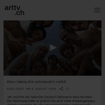
0
Mach mit: «Be Part of the Art»!
seconds
Kino | Maria, ihm schmeckt’s nicht!
of
2
PUBLIZIERT AM 6. AUGUST 2009
Engagiere dich als Kulturliebhaber:in, Kulturschaffende(r) oder
minutes,
Kulturinstitution und unterstütze unsere Arbeit.
37
Jan möchte die hübsche Deutsch-Italienerin Sara heiraten.
Mit deiner Mitgliedschaft erhältst du kostenlosen Zugang zu
seconds
Die Rechnung hatte er jedoch bis jetzt ohne Schwiegerpapa
diversen Kulturevents.
Antonio gemacht, der die Heirat nach Italien verlegen will …