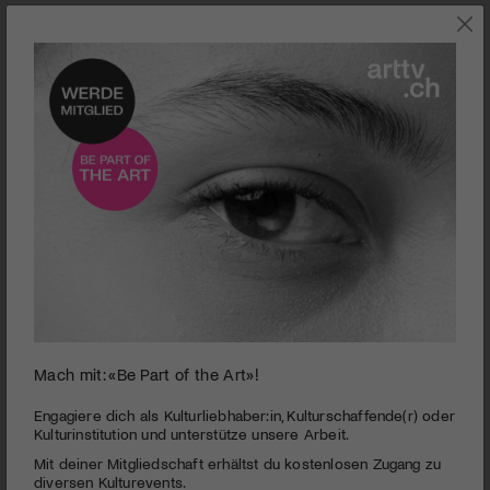
0
Mach mit: «Be Part of the Art»!
seconds
Kino | La Fille du RER
of
1
PUBLIZIERT AM 8. JULI 2009
Engagiere dich als Kulturliebhaber:in, Kulturschaffende(r) oder
minute,
Kulturinstitution und unterstütze unsere Arbeit.
45
«La Fille du
RER
» erzählt die auf einer wahren Begebenheit
Mit deiner Mitgliedschaft erhältst du kostenlosen Zugang zu
seconds
beruhenden Geschichte eines Mädchens, dass scheinbar
diversen Kulturevents.
zum Opfer eines antisemitischen Angriffs wird.