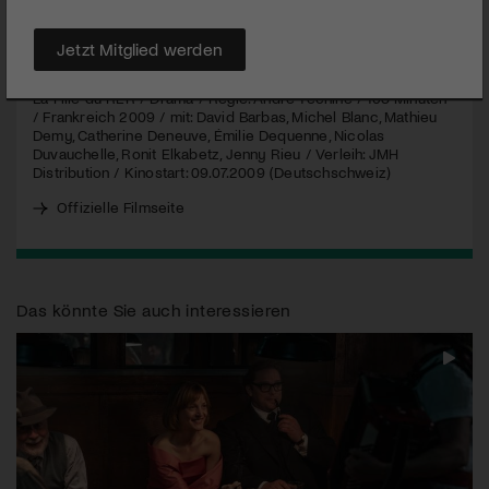
MEHR
Jetzt Mitglied werden
La Fille du
RER
/ Drama / Regie: André Téchiné / 105 Minuten
/ Frankreich 2009 / mit: David Barbas, Michel Blanc, Mathieu
Demy, Catherine Deneuve, Émilie Dequenne, Nicolas
Duvauchelle, Ronit Elkabetz, Jenny Rieu / Verleih:
JMH
Distribution / Kinostart: 09.07.2009 (Deutschschweiz)
Offizielle Filmseite
Das könnte Sie auch interessieren