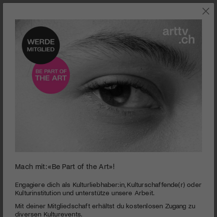
0
Mach mit: «Be Part of the Art»!
seconds
Kino l 1:1
of
0
PUBLIZIERT AM 26. JULI 2007
Engagiere dich als Kulturliebhaber:in, Kulturschaffende(r) oder
seconds
Kulturinstitution und unterstütze unsere Arbeit.
1:1 ist ein wichtiger Film in Zeiten, in denen rechte wie linke
Mit deiner Mitgliedschaft erhältst du kostenlosen Zugang zu
Parteien die Jugend für ihre Wahlpropaganda missbrauchen.
diversen Kulturevents.
Filmstart: 26. Juli 2007