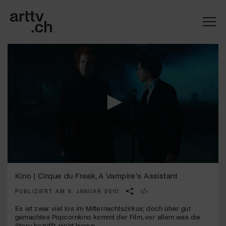
0
Mach mit: «Be Part of the Art»!
seconds
Kino | Cirque du Freak, A Vampire's Assistant
of
2
PUBLIZIERT AM 6. JANUAR 2010
Engagiere dich als Kulturliebhaber:in, Kulturschaffende(r) oder
minutes,
Kulturinstitution und unterstütze unsere Arbeit.
22
Es ist zwar viel los im Mitternachtszirkus; doch über gut
Mit deiner Mitgliedschaft erhältst du kostenlosen Zugang zu
seconds
gemachtes Popcornkino kommt der Film, vor allem was die
diversen Kulturevents.
Story betrifft, nicht hinaus.