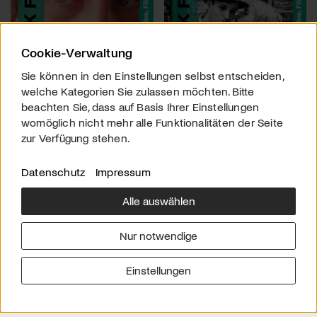
Cookie-Verwaltung
Sie können in den Einstellungen selbst entscheiden,
welche Kategorien Sie zulassen möchten. Bitte
beachten Sie, dass auf Basis Ihrer Einstellungen
womöglich nicht mehr alle Funktionalitäten der Seite
zur Verfügung stehen.
Datenschutz
Impressum
Alle auswählen
Über uns
Downloads
Impressum
Nur notwendige
Kontakt
Werben
Datenschutz
Einstellungen
© 2026 arttv.ch