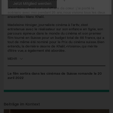
«Mon dernier film est une affaire de cœur : j'ai porté le
Jetzt Mitglied werden
scénario avec moi pendant 25 ans, nous vivions tous les deux
ensemble» Mano Khalil.
Madeleine Hirsiger, journaliste cinéma à l’arttv, s’est
entretenue avec le réalisateur sur son enfance en Syrie, son
parcours épineux dans le monde du cinéma et son premier
film tourné en Suisse pour un budget total de 66 francs, qui a
tout de même été nominé pour le Prix du cinéma suisse. Bien
entendu, la dernière œuvre de Khalil, «Voisins», qui mérite
d’être vue, a également été abordée.
MEHR
Le film sortira dans les cinémas de Suisse romande le 20
avril 2022
Beiträge im Kontext