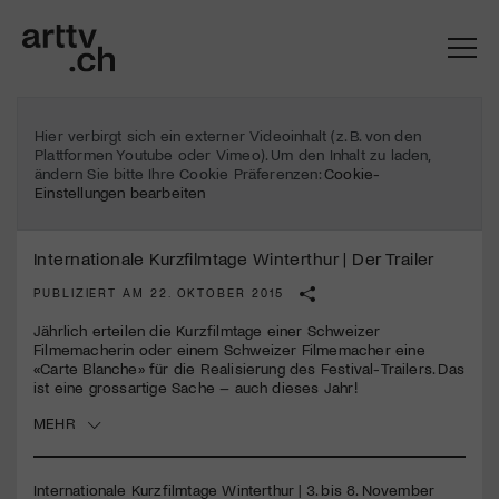
Hier verbirgt sich ein externer Videoinhalt (z. B. von den
Plattformen Youtube oder Vimeo). Um den Inhalt zu laden,
ändern Sie bitte Ihre Cookie Präferenzen:
Cookie-
Einstellungen bearbeiten
Internationale Kurzfilmtage Winterthur | Der Trailer
PUBLIZIERT AM 22. OKTOBER 2015
Jährlich erteilen die Kurzfilmtage einer Schweizer
Filmemacherin oder einem Schweizer Filmemacher eine
«Carte Blanche» für die Realisierung des Festival-Trailers. Das
Mach mit: «Be Part of the Art»!
ist eine grossartige Sache – auch dieses Jahr!
MEHR
Engagiere dich als Kulturliebhaber:in, Kulturschaffende(r) oder
Kulturinstitution und unterstütze unsere Arbeit.
Mit deiner Mitgliedschaft erhältst du kostenlosen Zugang zu
Internationale Kurzfilmtage Winterthur | 3. bis 8. November
diversen Kulturevents.