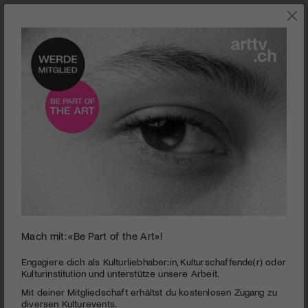
JETZT IM KINO
Mach mit: «Be Part of the Art»!
0
seconds
Hit the Road
Engagiere dich als Kulturliebhaber:in, Kulturschaffende(r) oder
of
Kulturinstitution und unterstütze unsere Arbeit.
1
PUBLIZIERT AM 3. MAI 2022
Mit deiner Mitgliedschaft erhältst du kostenlosen Zugang zu
minute,
36
diversen Kulturevents.
Eine vierköpfige Familie samt Hund, Kind und Kegel macht