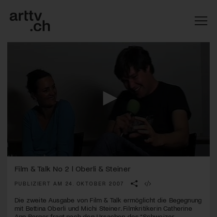
0
Mach mit: «Be Part of the Art»!
seconds
Film & Talk No 2 l Oberli & Steiner
of
46
PUBLIZIERT AM 24. OKTOBER 2007
Engagiere dich als Kulturliebhaber:in, Kulturschaffende(r) oder
minutes,
Kulturinstitution und unterstütze unsere Arbeit.
58
Die zweite Ausgabe von Film & Talk ermöglicht die Begegnung
Mit deiner Mitgliedschaft erhältst du kostenlosen Zugang zu
seconds
mit Bettina Oberli und Michi Steiner. Filmkritikerin Catherine
diversen Kulturevents.
Ann Berger fragt nach den Ursachen des “Schweizer