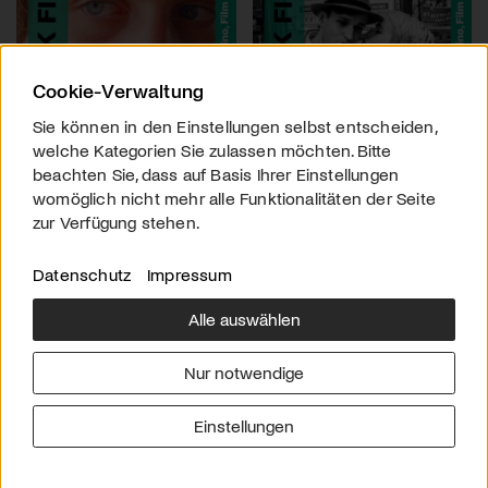
Cookie-Verwaltung
Sie können in den Einstellungen selbst entscheiden,
welche Kategorien Sie zulassen möchten. Bitte
beachten Sie, dass auf Basis Ihrer Einstellungen
womöglich nicht mehr alle Funktionalitäten der Seite
zur Verfügung stehen.
Datenschutz
Impressum
Alle auswählen
Über uns
Downloads
Impressum
Nur notwendige
Kontakt
Werben
Datenschutz
Einstellungen
© 2026 arttv.ch