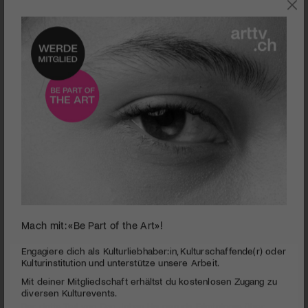
JETZT IM KINO
Mach mit: «Be Part of the Art»!
0
seconds
DREAMS (OSLO STORIES)
Engagiere dich als Kulturliebhaber:in, Kulturschaffende(r) oder
of
Kulturinstitution und unterstütze unsere Arbeit.
1
PUBLIZIERT AM 25. MÄRZ 2025
Mit deiner Mitgliedschaft erhältst du kostenlosen Zugang zu
minute,
45
diversen Kulturevents.
Der dritte Teil von Dag Johan Haugeruds Filmtrilogie über